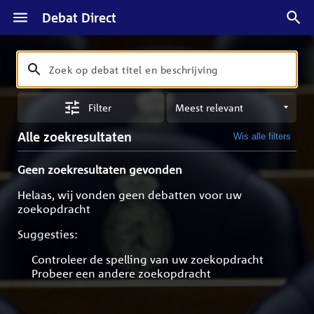
Debat Direct
Zoeken
Zoek
op
Sorteren
debat
Filter
op
titel
meest
en
Alle zoekresultaten
Wis alle filters
relevant
beschrijving
Geen zoekresultaten gevonden
Helaas, wij vonden geen debatten voor uw
zoekopdracht
Suggesties:
Controleer de spelling van uw zoekopdracht
Probeer een andere zoekopdracht