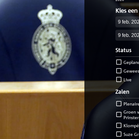
Kies een
Startdatu
Einddatu
Status
geplan
gewees
live
Zalen
Plenair
Groen van
Prinste
Klompé
Suze G