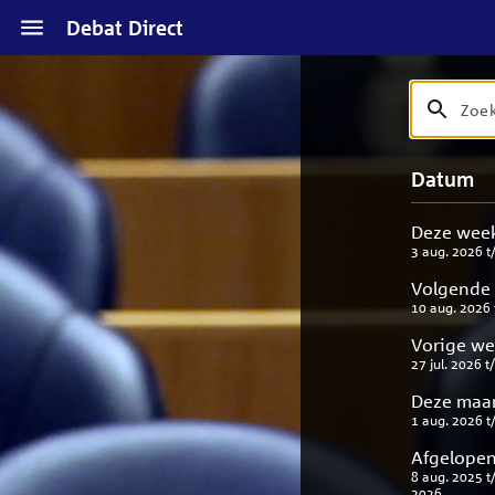
Naar
Debat Direct
hoofdinhoud
Zoek
Zoek
op
debat
Naar
Verfijn
Datum
titel
zoekresul
uw
en
result
beschrijvi
Deze wee
3 aug. 2026
t
Volgende
10 aug. 2026
Vorige w
27 jul. 2026
t
Deze maa
1 aug. 2026
t
Afgelopen
8 aug. 2025
t
2026