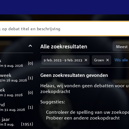
en
Sortere
Alle zoekresultaten
taten
op
meest
aten
ng
k
9 feb. 2023 - 9 feb. 2023
Groen
Wis alle 
relevan
(
0
)
/m
9 aug. 2026
 week
Geen zoekresultaten gevonden
(
1
)
t/m
16 aug. 2026
Helaas, wij vonden geen debatten voor 
eek
zoekopdracht
(
0
)
/m
2 aug. 2026
Suggesties:
nd
(
1
)
/m
31 aug. 2026
Controleer de spelling van uw zoekop
Probeer een andere zoekopdracht
 jaar
(
1951
)
/m
8 aug.