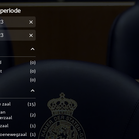
 periode
m
m
d
(
0
)
t
(
0
)
(
0
)
e zaal
(
15
)
(
2
)
rerzaal
zaal
(
1
)
roenewegzaal
(
1
)