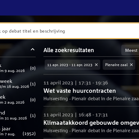
en
Sortere
Alle zoekresultaten
taten
op
meest
aten
ng
k
11 apr. 2023 - 11 apr. 2023
Plenaire zaal
relevan
(
0
)
/m
9 aug. 2026
 week
11 april 2023 | 17:31 - 19:36
(
1
)
t/m
16 aug. 2026
Wet vaste huurcontracten
eek
Huisvesting - Plenair debat in de Plenaire zaa
(
0
)
/m
2 aug. 2026
nd
11 april 2023 | 16:48 - 17:31
(
1
)
/m
31 aug. 2026
Klimaatakkoord gebouwde omgev
 jaar
Huisvesting - Plenair debat in de Plenaire zaa
(
1952
)
/m
7 aug.