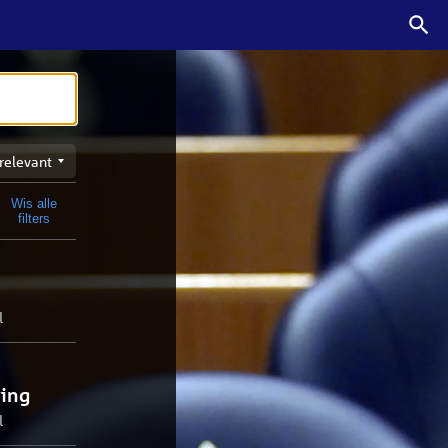
n
Wis alle
t
filters
l
ing
l