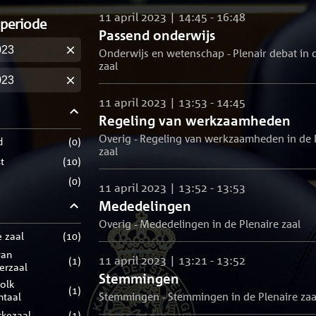
11 april 2023 | 14:45 - 16:48
 periode
Passend onderwijs
Onderwijs en wetenschap - Plenair debat in 
m
zaal
m
11 april 2023 | 13:53 - 14:45
Regeling van werkzaamheden
Overig - Regeling van werkzaamheden in de 
d
(
0
)
zaal
t
(
10
)
(
0
)
11 april 2023 | 13:52 - 13:53
Mededelingen
Overig - Mededelingen in de Plenaire zaal
e zaal
(
10
)
11 april 2023 | 13:21 - 13:52
(
1
)
rerzaal
Stemmingen
(
1
)
ntaal
Stemmingen - Stemmingen in de Plenaire zaa
ckezaal
(
1
)