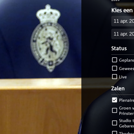
Kies een
Startdatu
Einddatu
Status
geplan
gewees
live
Zalen
Plenair
Groen van
Prinste
Studio tolk
Gebare
Thorbe