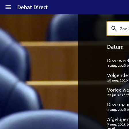
Naar
Debat Direct
hoofdinhoud
Zoek
Zoek
op
debat
Naar
Verfijn
Datum
titel
zoekresul
uw
en
result
beschrijvi
Deze wee
3 aug. 2026
t
Volgende
10 aug. 2026
Vorige w
27 jul. 2026
t
Deze maa
1 aug. 2026
t
Afgelopen
7 aug. 2025
t
2026