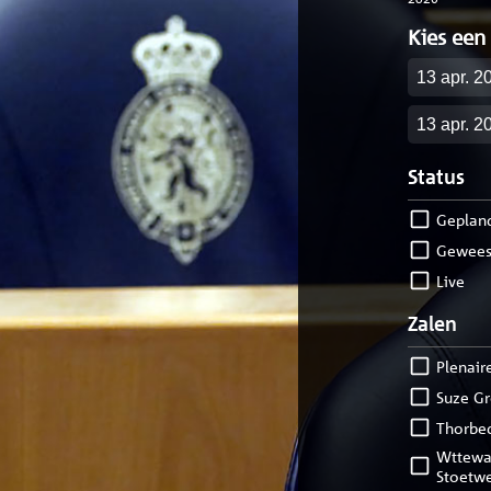
Kies een
Startdatu
Einddatu
Status
geplan
gewees
live
Zalen
Plenair
Suze G
Thorbe
Wttewaall van
Stoetw