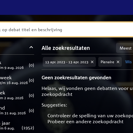
en
Sortere
Alle zoekresultaten
taten
op
meest
aten
ng
k
13 apr. 2023 - 13 apr. 2023
Plenaire
Wis a
relevan
(
0
)
/m
9 aug. 2026
 week
Geen zoekresultaten gevonden
(
0
)
t/m
16 aug. 2026
Helaas, wij vonden geen debatten voor 
eek
zoekopdracht
(
0
)
/m
2 aug. 2026
Suggesties:
nd
(
0
)
/m
31 aug. 2026
Controleer de spelling van uw zoekop
Probeer een andere zoekopdracht
 jaar
(
1952
)
/m
6 aug.