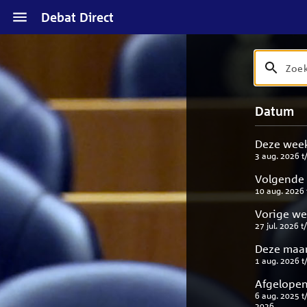
Naar
Debat Direct
hoofdinhoud
Zoek
Zoek
op
debat
Naar
Verfijn
Datum
titel
zoekresul
uw
en
result
beschrijvi
Deze wee
3 aug. 2026
t
Volgende
10 aug. 2026
Vorige w
27 jul. 2026
t
Deze maa
1 aug. 2026
t
Afgelopen
6 aug. 2025
t
2026