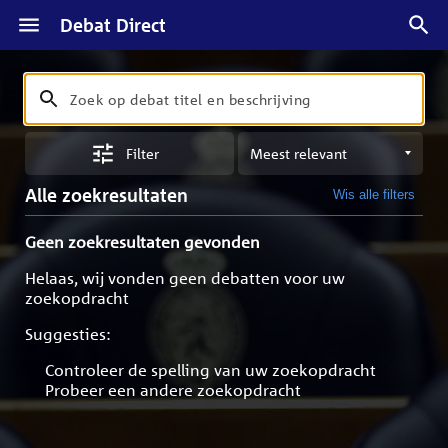
Debat Direct
Zoeken
Zoek
op
Sorteren
debat
Filter
op
titel
meest
en
Alle zoekresultaten
Wis alle filters
relevant
beschrijving
Geen zoekresultaten gevonden
Helaas, wij vonden geen debatten voor uw
zoekopdracht
Suggesties:
Controleer de spelling van uw zoekopdracht
Probeer een andere zoekopdracht