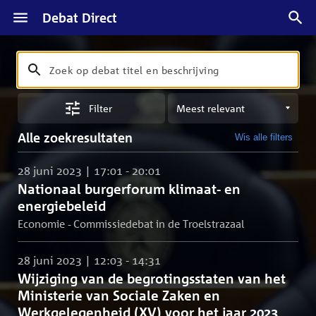
Debat Direct
Zoeken
Zoek
op
Sorteren
debat
Filter
op
titel
meest
en
Alle zoekresultaten
Wis alle filters
relevant
beschrijving
28 juni 2023 | 17:01 - 20:01
Nationaal burgerforum klimaat- en
energiebeleid
Economie - Commissiedebat in de Troelstrazaal
28 juni 2023 | 12:03 - 14:31
Wijziging van de begrotingsstaten van het
Ministerie van Sociale Zaken en
Werkgelegenheid (XV) voor het jaar 2023