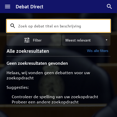
Debat Direct
Zoeken
Zoek
op
Sorteren
debat
Filter
op
titel
meest
en
Alle zoekresultaten
Wis alle filters
relevant
beschrijving
Geen zoekresultaten gevonden
Helaas, wij vonden geen debatten voor uw
zoekopdracht
Suggesties:
Controleer de spelling van uw zoekopdracht
Probeer een andere zoekopdracht