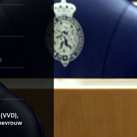
l
 (VVD),
 mevrouw