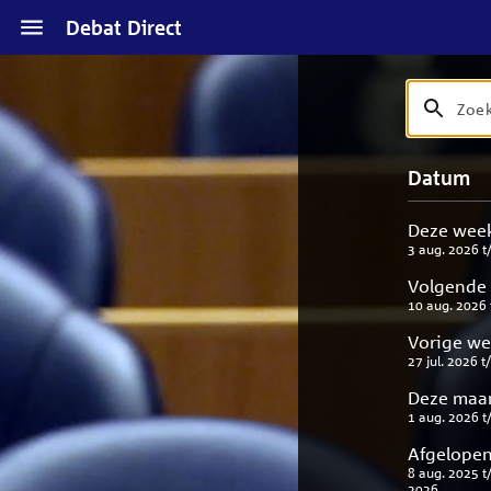
Naar
Debat Direct
hoofdinhoud
Zoek
Zoek
op
debat
Naar
Verfijn
Datum
titel
zoekresul
uw
en
result
beschrijvi
Deze wee
3 aug. 2026
t
Volgende
10 aug. 2026
Vorige w
27 jul. 2026
t
Deze maa
1 aug. 2026
t
Afgelopen
8 aug. 2025
t
2026