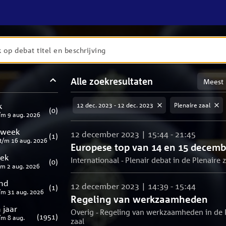
en
Sortere
Alle zoekresultaten
taten
op
meest
aten
ng
k
12 dec. 2023 - 12 dec. 2023
Plenaire zaal
relevan
(
0
)
/m
9 aug. 2026
 week
12 december 2023 | 15:44 - 21:45
(
1
)
t/m
16 aug. 2026
Europese top van 14 en 15 decemb
eek
Internationaal - Plenair debat in de Plenaire z
(
0
)
/m
2 aug. 2026
nd
12 december 2023 | 14:39 - 15:44
(
1
)
/m
31 aug. 2026
Regeling van werkzaamheden
 jaar
Overig - Regeling van werkzaamheden in de 
(
1951
)
/m
8 aug.
zaal