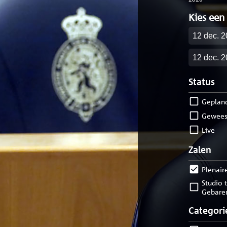
Kies een
Startdatu
Einddatu
Status
geplan
gewees
live
Zalen
Plenair
Studio tolk
Gebare
Categori