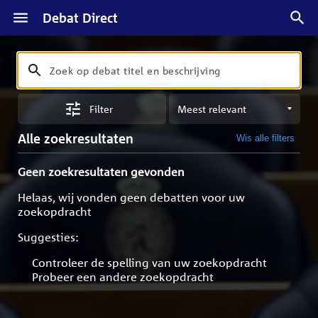
Debat Direct
Zoeken
Zoek
op
Sorteren
debat
Filter
op
titel
meest
en
Alle zoekresultaten
Wis alle filters
relevant
beschrijving
Geen zoekresultaten gevonden
Helaas, wij vonden geen debatten voor uw
zoekopdracht
Suggesties:
Controleer de spelling van uw zoekopdracht
Probeer een andere zoekopdracht