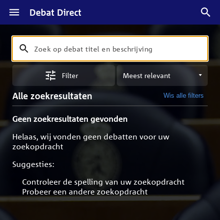
Debat Direct
Zoeken
Zoek
op
Sorteren
debat
Filter
op
titel
meest
en
Alle zoekresultaten
Wis alle filters
relevant
beschrijving
Geen zoekresultaten gevonden
Helaas, wij vonden geen debatten voor uw
zoekopdracht
Suggesties:
Controleer de spelling van uw zoekopdracht
Probeer een andere zoekopdracht