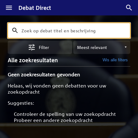
Debat Direct
Zoeken
Zoek
op
Sorteren
debat
Filter
op
titel
meest
en
Alle zoekresultaten
Wis alle filters
relevant
beschrijving
Geen zoekresultaten gevonden
Helaas, wij vonden geen debatten voor uw
zoekopdracht
Suggesties:
Controleer de spelling van uw zoekopdracht
Probeer een andere zoekopdracht