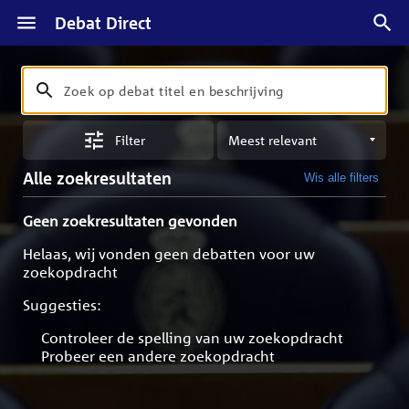
Debat Direct
Zoeken
Zoek
op
Sorteren
debat
Filter
op
titel
meest
en
Alle zoekresultaten
Wis alle filters
relevant
beschrijving
Geen zoekresultaten gevonden
Helaas, wij vonden geen debatten voor uw
zoekopdracht
Suggesties:
Controleer de spelling van uw zoekopdracht
Probeer een andere zoekopdracht