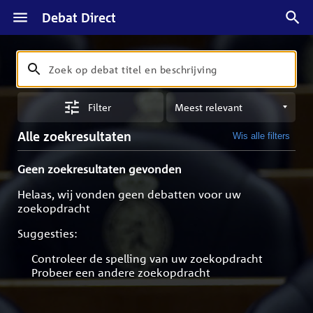
Debat Direct
Zoeken
Zoek
op
Sorteren
debat
Filter
op
titel
meest
en
Alle zoekresultaten
Wis alle filters
relevant
beschrijving
Geen zoekresultaten gevonden
Helaas, wij vonden geen debatten voor uw
zoekopdracht
Suggesties:
Controleer de spelling van uw zoekopdracht
Probeer een andere zoekopdracht