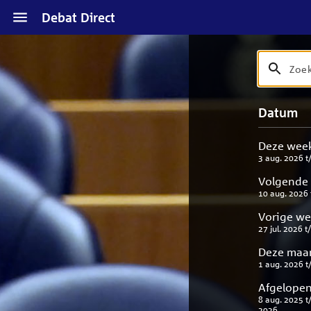
Naar
Debat Direct
hoofdinhoud
Zoek
Zoek
op
debat
Naar
Verfijn
Datum
titel
zoekresul
uw
en
result
beschrijvi
Deze wee
3 aug. 2026
t
Volgende
10 aug. 2026
Vorige w
27 jul. 2026
t
Deze maa
1 aug. 2026
t
Afgelopen
8 aug. 2025
t
2026