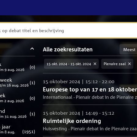
en
Sortere
Alle zoekresultaten
taten
op
meest
aten
ng
k
15 okt. 2024 - 15 okt. 2024
Plenaire zaal
relevan
(
0
)
/m
9 aug. 2026
 week
15 oktober 2024 | 15:12 - 22:00
(
1
)
t/m
16 aug. 2026
Europese top van 17 en 18 oktober
eek
Internationaal - Plenair debat in de Plenaire z
(
0
)
/m
2 aug. 2026
nd
15 oktober 2024 | 14:49 - 15:12
(
1
)
/m
31 aug. 2026
Ruimtelijke ordening
 jaar
Huisvesting - Plenair debat in de Plenaire zaa
(
1951
)
/m
8 aug.