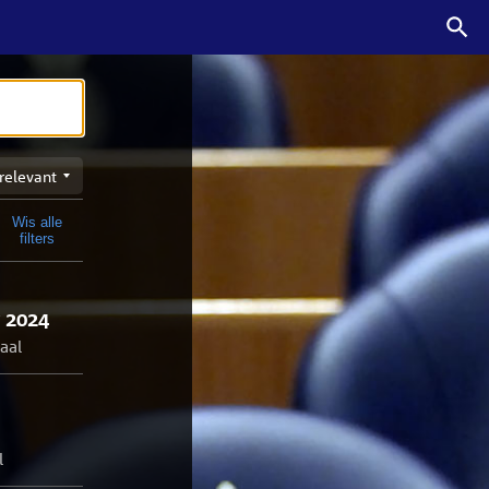
n
Wis alle
t
filters
 2024
aal
l