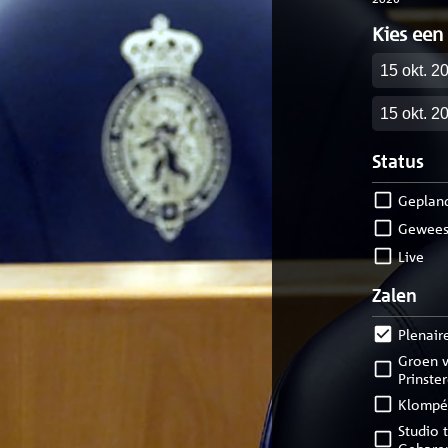
Kies een
Startdatu
Einddatu
Status
geplan
gewees
live
Zalen
Plenair
Groen van
Prinste
Klompé
Studio tolk