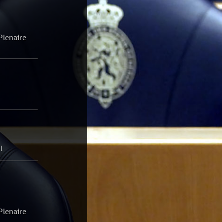
Plenaire
l
Plenaire