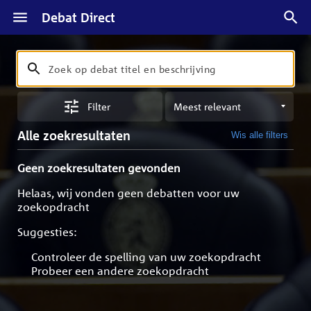
Debat Direct
Zoeken
Zoek
op
Sorteren
debat
Filter
op
titel
meest
en
Alle zoekresultaten
Wis alle filters
relevant
beschrijving
Geen zoekresultaten gevonden
Helaas, wij vonden geen debatten voor uw
zoekopdracht
Suggesties:
Controleer de spelling van uw zoekopdracht
Probeer een andere zoekopdracht