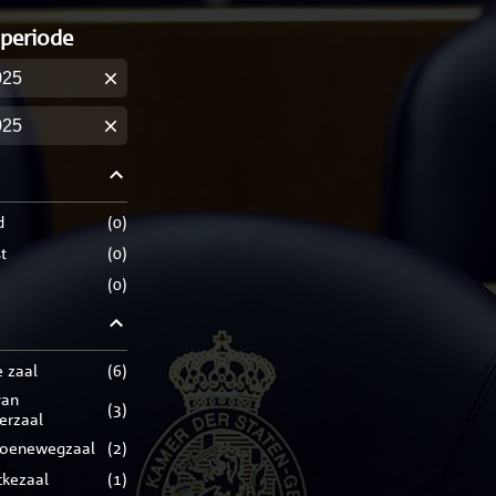
 periode
m
m
d
(
0
)
t
(
0
)
(
0
)
e zaal
(
6
)
(
3
)
rerzaal
roenewegzaal
(
2
)
ckezaal
(
1
)