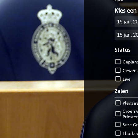
Kies een
Startdatu
Einddatu
Status
geplan
gewees
live
Zalen
Plenair
Groen van
Prinste
Suze G
Thorbe