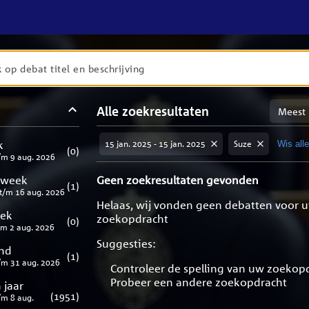
en
Sortere
Alle zoekresultaten
taten
op
meest
aten
ng
k
15 jan. 2025 - 15 jan. 2025
Suze
Wis alle 
relevan
(
0
)
/m
9 aug. 2026
 week
Geen zoekresultaten gevonden
(
1
)
t/m
16 aug. 2026
Helaas, wij vonden geen debatten voor 
eek
zoekopdracht
(
0
)
/m
2 aug. 2026
Suggesties:
nd
(
1
)
/m
31 aug. 2026
Controleer de spelling van uw zoekop
Probeer een andere zoekopdracht
 jaar
(
1951
)
/m
8 aug.