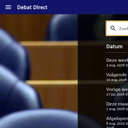
Naar
Debat Direct
hoofdinhoud
Zoek
Zoek
op
debat
Naar
Verfijn
Datum
titel
zoekresul
uw
en
result
beschrijvi
Deze wee
3 aug. 2026
t
Volgende
10 aug. 2026
Vorige w
27 jul. 2026
t
Deze maa
1 aug. 2026
t
Afgelopen
8 aug. 2025
t
2026