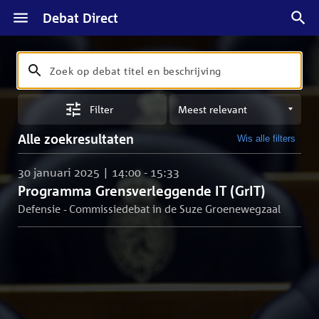
Debat Direct
Zoeken
Zoek
op
Sorteren
debat
Filter
op
titel
meest
en
Alle zoekresultaten
Wis alle filters
relevant
beschrijving
30 januari 2025 | 14:00 - 15:33
Programma Grensverleggende IT (GrIT)
Defensie - Commissiedebat in de Suze Groenewegzaal