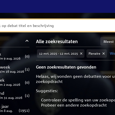
en
Sortere
Alle zoekresultaten
taten
op
meest
aten
ng
k
12 mrt. 2025 - 12 mrt. 2025
Plenaire
Wis
relevan
(
0
)
/m
9 aug. 2026
 week
Geen zoekresultaten gevonden
(
1
)
t/m
16 aug. 2026
Helaas, wij vonden geen debatten voor 
eek
zoekopdracht
(
0
)
/m
2 aug. 2026
Suggesties:
nd
(
1
)
/m
31 aug. 2026
Controleer de spelling van uw zoekop
Probeer een andere zoekopdracht
 jaar
(
1951
)
/m
8 aug.