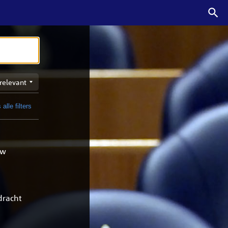
n
 alle filters
t
uw
dracht