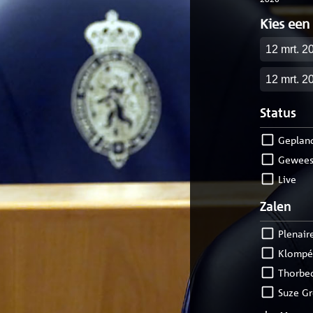
Kies een
Startdatu
Einddatu
Status
geplan
gewees
live
Zalen
Plenair
Klompé
Thorbe
Suze G