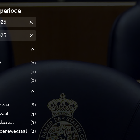
 periode
m
m
d
(
0
)
t
(
0
)
(
0
)
e zaal
(
8
)
zaal
(
4
)
ckezaal
(
3
)
roenewegzaal
(
2
)