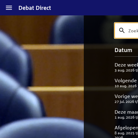
Naar
Debat Direct
hoofdinhoud
Zoek
Zoek
op
debat
Naar
Verfijn
Datum
titel
zoekresul
uw
en
result
beschrijvi
Deze wee
3 aug. 2026
t
Volgende
10 aug. 2026
Vorige w
27 jul. 2026
t
Deze maa
1 aug. 2026
t
Afgelopen
8 aug. 2025
t
2026