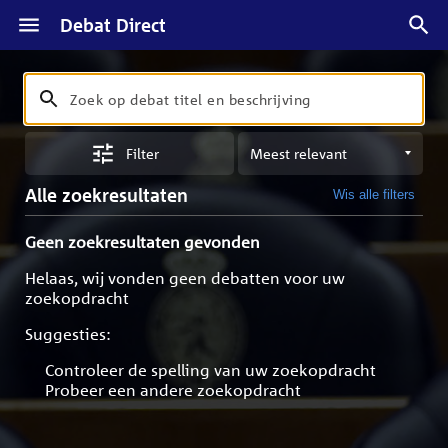
Debat Direct
Zoeken
Zoek
op
Sorteren
debat
Filter
op
titel
meest
en
Alle zoekresultaten
Wis alle filters
relevant
beschrijving
Geen zoekresultaten gevonden
Helaas, wij vonden geen debatten voor uw
zoekopdracht
Suggesties:
Controleer de spelling van uw zoekopdracht
Probeer een andere zoekopdracht