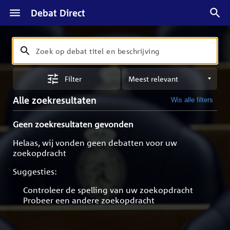
Debat Direct
Zoeken
Zoek
op
Sorteren
debat
Filter
op
titel
meest
en
Alle zoekresultaten
Wis alle filters
relevant
beschrijving
Geen zoekresultaten gevonden
Helaas, wij vonden geen debatten voor uw
zoekopdracht
Suggesties:
Controleer de spelling van uw zoekopdracht
Probeer een andere zoekopdracht