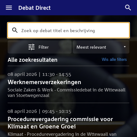
Debat Direct
Zoeken
Zoek
op
Sorteren
debat
Filter
op
titel
meest
en
Alle zoekresultaten
Wis alle filters
relevant
beschrijving
08 april 2026 | 11:30 - 14:55
Werknemersverzekeringen
Sociale Zaken & Werk - Commissiedebat in de Wttewaall
van Stoetwegenzaal
08 april 2026 | 09:45 - 10:15
Procedurevergadering commissie voor
Klimaat en Groene Groei
Klimaat - Procedurevergadering in de Wttewaall van