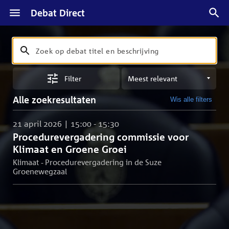
Debat Direct
Zoeken
Zoek
op
Sorteren
debat
Filter
op
titel
meest
en
Alle zoekresultaten
Wis alle filters
relevant
beschrijving
21 april 2026 | 15:00 - 15:30
Procedurevergadering commissie voor
Klimaat en Groene Groei
Klimaat - Procedurevergadering in de Suze
Groenewegzaal