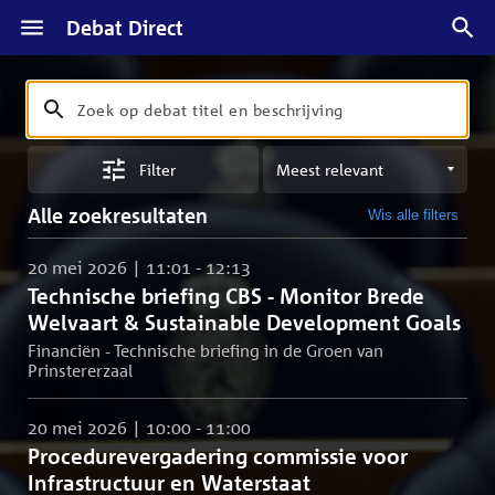
Debat Direct
Zoeken
Zoek
op
Sorteren
debat
Filter
op
titel
meest
en
Alle zoekresultaten
Wis alle filters
relevant
beschrijving
20 mei 2026 | 11:01 - 12:13
Technische briefing CBS - Monitor Brede
Welvaart & Sustainable Development Goals
Financiën - Technische briefing in de Groen van
Prinstererzaal
20 mei 2026 | 10:00 - 11:00
Procedurevergadering commissie voor
Infrastructuur en Waterstaat