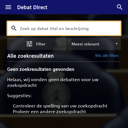
Debat Direct
Zoeken
Zoek
op
Sorteren
debat
Filter
op
titel
meest
en
Alle zoekresultaten
Wis alle filters
relevant
beschrijving
Geen zoekresultaten gevonden
Helaas, wij vonden geen debatten voor uw
zoekopdracht
Suggesties:
Controleer de spelling van uw zoekopdracht
Probeer een andere zoekopdracht